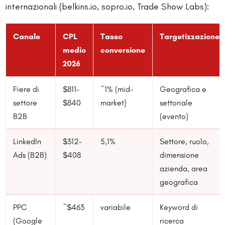
internazionali (belkins.io, sopro.io, Trade Show Labs):
Canale
CPL
Tasso
Targetizzazione
medio
conversione
2026
Fiere di
$811–
~1% (mid-
Geografica e
settore
$840
market)
settoriale
B2B
(evento)
LinkedIn
$312–
5,1%
Settore, ruolo,
Ads (B2B)
$408
dimensione
azienda, area
geografica
PPC
~$463
variabile
Keyword di
(Google
ricerca