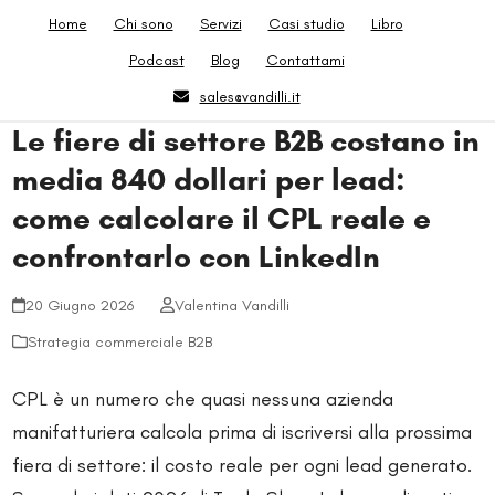
Skip
Home
Chi sono
Servizi
Casi studio
Libro
to
Podcast
Blog
Contattami
content
sales@vandilli.it
Le fiere di settore B2B costano in
media 840 dollari per lead:
come calcolare il CPL reale e
confrontarlo con LinkedIn
20 Giugno 2026
Valentina Vandilli
Strategia commerciale B2B
CPL è un numero che quasi nessuna azienda
manifatturiera calcola prima di iscriversi alla prossima
fiera di settore: il costo reale per ogni lead generato.