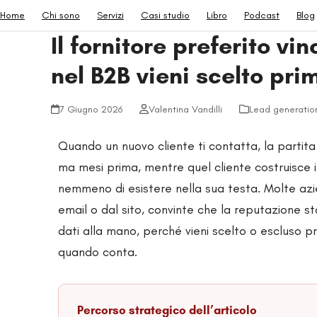
Skip
Home
Chi sono
Servizi
Casi studio
Libro
Podcast
Blog
to
Il fornitore preferito vi
content
nel B2B vieni scelto pri
7 Giugno 2026
Valentina Vandilli
Lead generatio
Quando un nuovo cliente ti contatta, la partita
ma mesi prima, mentre quel cliente costruisce in s
nemmeno di esistere nella sua testa. Molte azi
email o dal sito, convinte che la reputazione st
dati alla mano, perché vieni scelto o escluso p
quando conta.
Percorso strategico dell’articolo