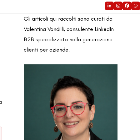
LinkedIn
Instagram
Faceb
Wh
Gli articoli qui raccolti sono curati da
Valentina Vandilli, consulente LinkedIn
B2B specializzata nella generazione
clienti per aziende.
,
a