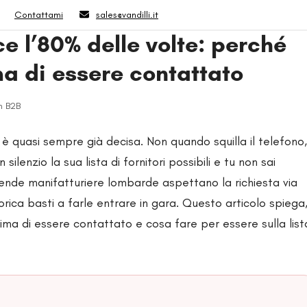
Contattami
sales@vandilli.it
nce l’80% delle volte: perché
ma di essere contattato
n B2B
 è quasi sempre già decisa. Non quando squilla il telefono,
ilenzio la sua lista di fornitori possibili e tu non sai
ende manifatturiere lombarde aspettano la richiesta via
orica basti a farle entrare in gara. Questo articolo spiega
rima di essere contattato e cosa fare per essere sulla list