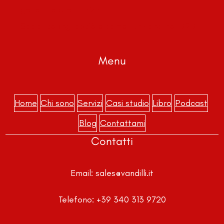
generare clienti B2B
Social selling: cos’è e come funziona nel B2B
Menu
Home
Chi sono
Servizi
Casi studio
Libro
Podcast
Blog
Contattami
Contatti
Email:
sales@vandilli.it
Telefono:
+39 340 313 9720