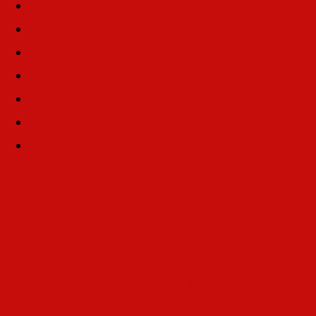
Comunicazione B2B
Contenuti LinkedIn
Lead generation B2B
LinkedIn per aziende B2B
Profilo LinkedIn
Strategia commerciale B2B
Trovare clienti nel B2B
Personal branding su LinkedIn: cos’e’ e come
costruirlo nel B2B
Come ottimizzare il profilo LinkedIn: la guida
pratica per il B2B
Lead generation B2B: cos’e’ e come funziona
Pagina aziendale LinkedIn: come gestirla per