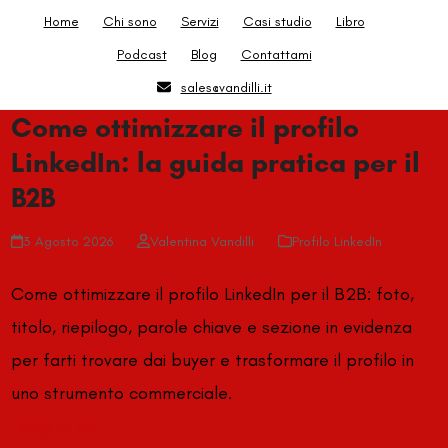
Skip
Home
Chi sono
Servizi
Casi studio
Libro
to
Podcast
Blog
Contattami
content
sales@vandilli.it
Come ottimizzare il profilo
LinkedIn: la guida pratica per il
B2B
3 Agosto 2026
Valentina Vandilli
Profilo LinkedIn
Come ottimizzare il profilo LinkedIn per il B2B: foto,
titolo, riepilogo, parole chiave e sezione in evidenza
per farti trovare dai buyer e trasformare il profilo in
uno strumento commerciale.
Leggi di più