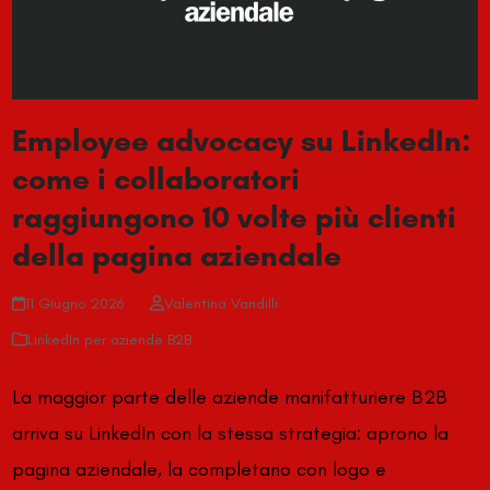
Employee advocacy su LinkedIn:
come i collaboratori
raggiungono 10 volte più clienti
della pagina aziendale
11 Giugno 2026
Valentina Vandilli
LinkedIn per aziende B2B
La maggior parte delle aziende manifatturiere B2B
arriva su LinkedIn con la stessa strategia: aprono la
pagina aziendale, la completano con logo e