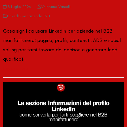
13 Luglio 2026
Valentina Vandilli
LinkedIn per aziende B2B
Cosa significa usare LinkedIn per aziende nel B2B
manifatturiero: pagina, profili, contenuti, ADS e social
selling per farsi trovare dai decisori e generare lead
qualificati.
Leggi di più