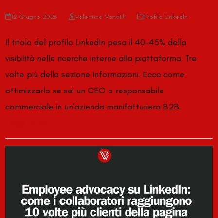
12 Giugno 2026
Valentina Vandilli
Profilo LinkedIn
Il titolo del profilo LinkedIn pesa il 40-45% della
visibilità nelle ricerche interne alla piattaforma. Tre
volte più della sezione Informazioni. Ecco come
ottimizzarlo se sei un CEO o responsabile
commerciale in un'azienda manifatturiera B2B.
Leggi di più