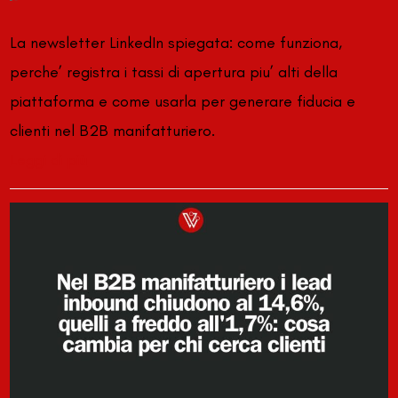
La newsletter LinkedIn spiegata: come funziona,
perche’ registra i tassi di apertura piu’ alti della
piattaforma e come usarla per generare fiducia e
clienti nel B2B manifatturiero.
Leggi di più