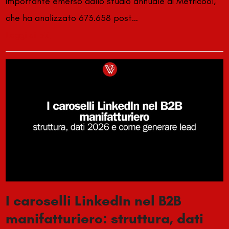
importante emerso dallo studio annuale di Metricool,
che ha analizzato 673.658 post…
Leggi di più
I caroselli LinkedIn nel B2B
manifatturiero: struttura, dati