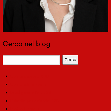
Cerca nel blog
Cerca
Comunicazione B2B
Contenuti LinkedIn
Lead generation B2B
LinkedIn per aziende B2B
Profilo LinkedIn