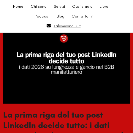
Skip
Home
Chi sono
Servizi
Casi studio
Libro
to
Podcast
Blog
Contattami
content
sales@vandilli.it
La prima riga del tuo post
LinkedIn decide tutto: i dati