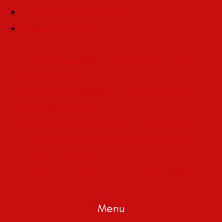
Strategia commerciale B2B
Trovare clienti nel B2B
Personal branding su LinkedIn: cos’e’ e come
costruirlo nel B2B
Come ottimizzare il profilo LinkedIn: la guida
pratica per il B2B
Lead generation B2B: cos’e’ e come funziona
Pagina aziendale LinkedIn: come gestirla per
generare clienti B2B
Social selling: cos’è e come funziona nel B2B
Menu