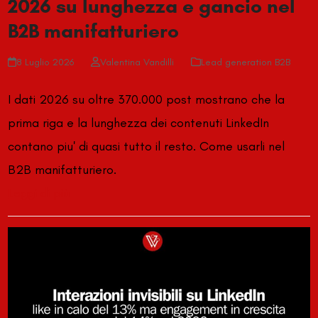
2026 su lunghezza e gancio nel
B2B manifatturiero
8 Luglio 2026
Valentina Vandilli
Lead generation B2B
I dati 2026 su oltre 370.000 post mostrano che la
prima riga e la lunghezza dei contenuti LinkedIn
contano piu' di quasi tutto il resto. Come usarli nel
B2B manifatturiero.
Leggi di più