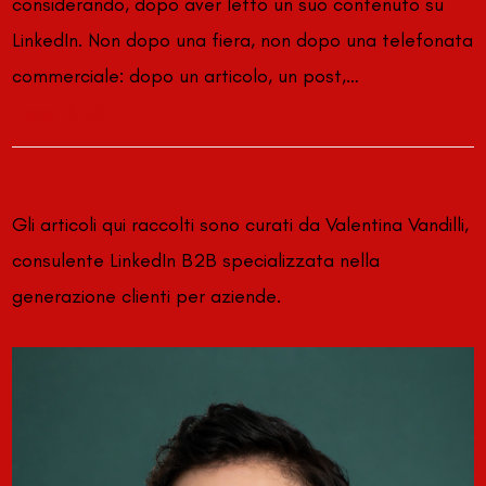
considerando, dopo aver letto un suo contenuto su
LinkedIn. Non dopo una fiera, non dopo una telefonata
commerciale: dopo un articolo, un post,…
Leggi di più
Gli articoli qui raccolti sono curati da Valentina Vandilli,
consulente LinkedIn B2B specializzata nella
generazione clienti per aziende.