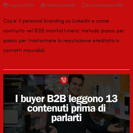
5 Agosto 2026
Valentina Vandilli
Comunicazione B2B
Cos'e' il personal branding su LinkedIn e come
costruirlo nel B2B manifatturiero: metodo passo per
passo per trasformare la reputazione ereditata in
contatti misurabili.
Leggi di più