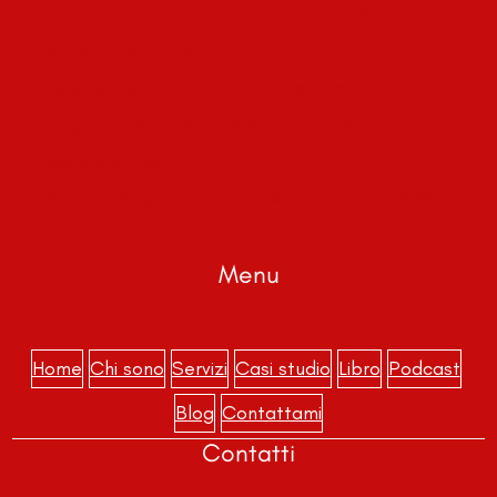
Come ottimizzare il profilo LinkedIn: la guida
pratica per il B2B
Lead generation B2B: cos’e’ e come funziona
Pagina aziendale LinkedIn: come gestirla per
generare clienti B2B
Social selling: cos’è e come funziona nel B2B
Menu
Home
Chi sono
Servizi
Casi studio
Libro
Podcast
Blog
Contattami
Contatti