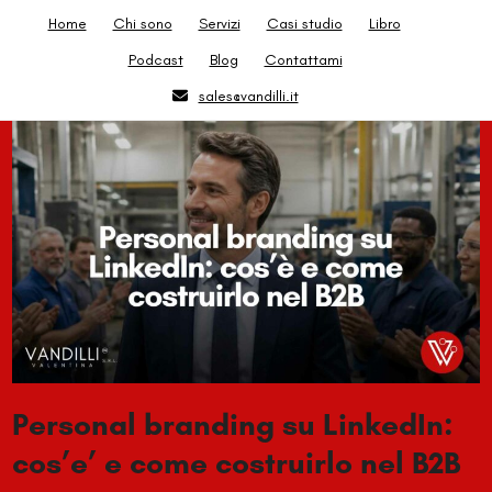
Skip
Home
Chi sono
Servizi
Casi studio
Libro
to
Podcast
Blog
Contattami
content
sales@vandilli.it
Personal branding su LinkedIn:
cos’e’ e come costruirlo nel B2B