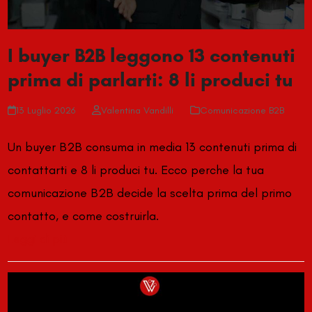
I buyer B2B leggono 13 contenuti
prima di parlarti: 8 li produci tu
13 Luglio 2026
Valentina Vandilli
Comunicazione B2B
Un buyer B2B consuma in media 13 contenuti prima di
contattarti e 8 li produci tu. Ecco perche la tua
comunicazione B2B decide la scelta prima del primo
contatto, e come costruirla.
Leggi di più