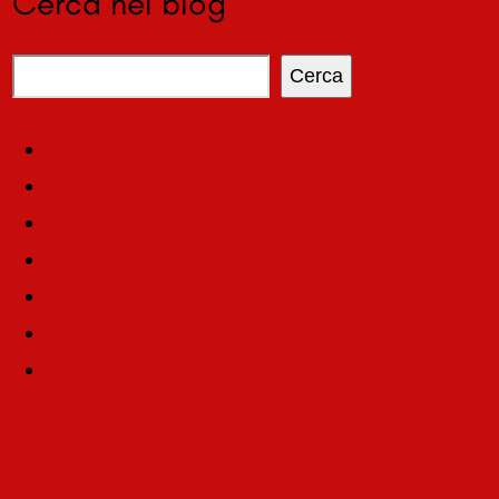
Cerca nel blog
Cerca
Comunicazione B2B
Contenuti LinkedIn
Lead generation B2B
LinkedIn per aziende B2B
Profilo LinkedIn
Strategia commerciale B2B
Trovare clienti nel B2B
Personal branding su LinkedIn: cos’e’ e come
costruirlo nel B2B