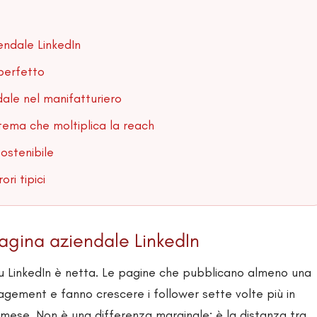
endale LinkedIn
perfetto
ale nel manifatturiero
istema che moltiplica la reach
ostenibile
ori tipici
agina aziendale LinkedIn
su LinkedIn è netta. Le pagine che pubblicano almeno una
agement e fanno crescere i follower sette volte più in
l mese. Non è una differenza marginale: è la distanza tra