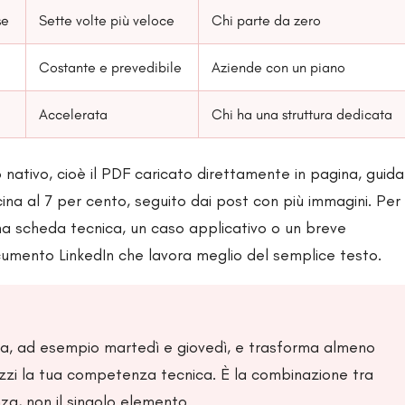
se
Sette volte più veloce
Chi parte da zero
Costante e prevedibile
Aziende con un piano
Accelerata
Chi ha una struttura dedicata
nativo, cioè il PDF caricato direttamente in pagina, guida
ina al 7 per cento, seguito dai post con più immagini. Per
una scheda tecnica, un caso applicativo o un breve
ocumento LinkedIn che lavora meglio del semplice testo.
na, ad esempio martedì e giovedì, e trasforma almeno
zzi la tua competenza tecnica. È la combinazione tra
za, non il singolo elemento.