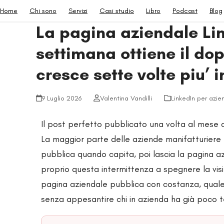
Skip
Home
Chi sono
Servizi
Casi studio
Libro
Podcast
Blog
to
La pagina aziendale Li
content
settimana ottiene il do
cresce sette volte piu’ i
9 Luglio 2026
Valentina Vandilli
LinkedIn per azie
Il post perfetto pubblicato una volta al mese
La maggior parte delle aziende manifatturiere 
pubblica quando capita, poi lascia la pagina a
proprio questa intermittenza a spegnere la vi
pagina aziendale pubblica con costanza, quale
senza appesantire chi in azienda ha già poco 