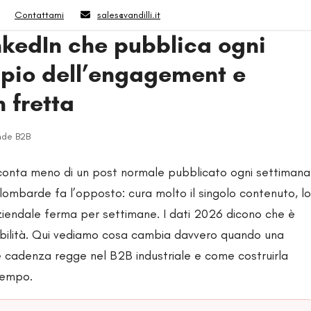
Contattami
sales@vandilli.it
nkedIn che pubblica ogni
ppio dell’engagement e
n fretta
nde B2B
 conta meno di un post normale pubblicato ogni settimana
lombarde fa l’opposto: cura molto il singolo contenuto, lo
ziendale ferma per settimane. I dati 2026 dicono che è
sibilità. Qui vediamo cosa cambia davvero quando una
 cadenza regge nel B2B industriale e come costruirla
tempo.