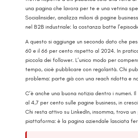
una pagina che lavora per te e una vetrina sp
Socialinsider, analizza milioni di pagine busine
nel B2B industriale: la costanza batte l’episodi
A questo si aggiunge un secondo dato che pesa.
60 e il 66 per cento rispetto al 2024. In prati
piccola dei follower. L’unico modo per compens
tempo, cioè pubblicare con regolarità. Chi pub
problema: parte già con una reach ridotta e n
C’è anche una buona notizia dentro i numeri. I
al 4,7 per cento sulle pagine business, in cresc
Chi resta attivo su LinkedIn, insomma, trova un 
piattaforma: è la pagina aziendale lasciata fe