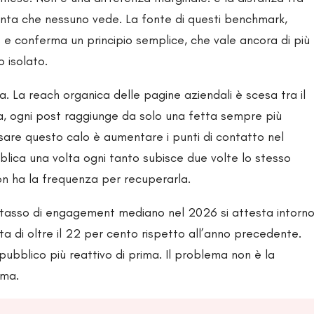
enta che nessuno vede. La fonte di questi benchmark,
ss e conferma un principio semplice, che vale ancora di più
o isolato.
 La reach organica delle pagine aziendali è scesa tra il
ca, ogni post raggiunge da solo una fetta sempre più
are questo calo è aumentare i punti di contatto nel
blica una volta ogni tanto subisce due volte lo stesso
on ha la frequenza per recuperarla.
l tasso di engagement mediano nel 2026 si attesta intorn
ita di oltre il 22 per cento rispetto all’anno precedente.
pubblico più reattivo di prima. Il problema non è la
rma.