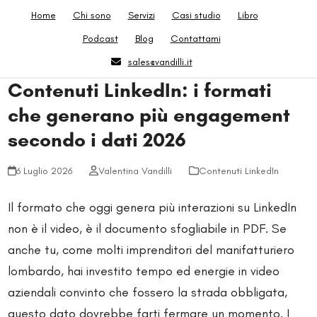
Skip
Home
Chi sono
Servizi
Casi studio
Libro
to
Podcast
Blog
Contattami
content
sales@vandilli.it
Contenuti LinkedIn: i formati
che generano più engagement
secondo i dati 2026
6 Luglio 2026
Valentina Vandilli
Contenuti LinkedIn
Il formato che oggi genera più interazioni su LinkedIn
non è il video, è il documento sfogliabile in PDF. Se
anche tu, come molti imprenditori del manifatturiero
lombardo, hai investito tempo ed energie in video
aziendali convinto che fossero la strada obbligata,
questo dato dovrebbe farti fermare un momento. I